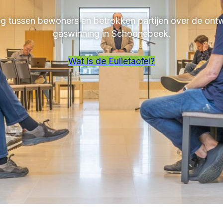
leg tussen bewoners en betrokken partijen over de ont
gaswinning in Schoonebeek.
Wat is de Eulietaofel?