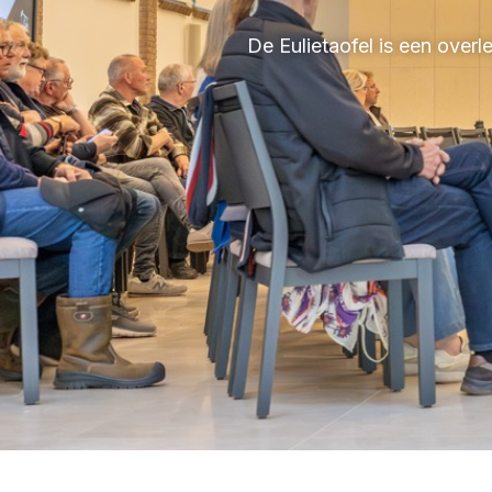
De Eulietaofel is een over