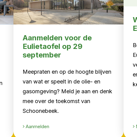
W
E
Aanmelden voor de
B
Eulietaofel op 29
september
E
v
Meepraten en op de hoogte blijven
e
van wat er speelt in de olie- en
n
k
gasomgeving? Meld je aan en denk
mee over de toekomst van
Schoonebeek.
Aanmelden
M