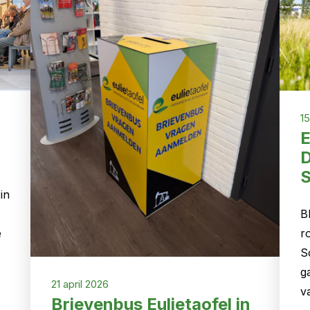
15
E
D
S
in
B
e
r
S
g
21 april 2026
v
Brievenbus Eulietaofel in