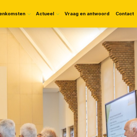
eenkomsten
Actueel
Vraag en antwoord
Contact
nda
Nieuws
el
lagen en terugblik
Documenten
enformulier
Informatie en
verwijzingen